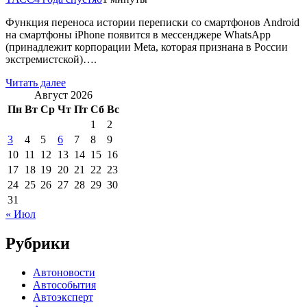
Функция переноса истории переписки со смартфонов Android
на смартфоны iPhone появится в мессенджере WhatsApp
(принадлежит корпорации Meta, которая признана в России
экстремистской)….
Читать далее
Август 2026
Пн
Вт
Ср
Чт
Пт
Сб
Вс
1
2
3
4
5
6
7
8
9
10
11
12
13
14
15
16
17
18
19
20
21
22
23
24
25
26
27
28
29
30
31
« Июл
Рубрики
Автоновости
Автособытия
Автоэксперт