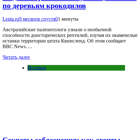
по деревьям крокодилов
Lenta.ru
9 месяцев спустя
0
1 минуты
Австралийские палеонтологи узнали о необычной
способности доисторических рептилий, изучая их окаменелые
останки территории штата Квинсленд. Об этом сообщает
BBC News….
Читать далее
Истории
Секреты соблазнения: как агенты