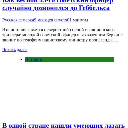
Как весной 45-го советский офицер
случайно дозвонился до Геббельса
Русская семерка
9 месяцев спустя
0
1 минуты
Эта история кажется невероятной сценой из шпионского
триллера: молодой советский офицер в захваченном Берлине
звонит по телефону нацистскому министру пропаганды….
Читать далее
Истории
В одной стране нашли умеющих лазать