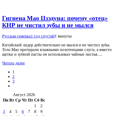
Гигиена Мао Цзэдуна: почему «отец»
КНР не чистил зубы и не мылся
Русская семерка
1 год спустя
0
1 минуты
Китайский лидер действительно не мылся и не чистил зубы.
Тело Мао протирали влажными полотенцами слуги, а вместо
щетки и зубной пасты он использовал чайные листья….
Читать далее
1
2
3
Август 2026
Пн
Вт
Ср
Чт
Пт
Сб
Вс
1
2
3
4
5
6
7
8
9