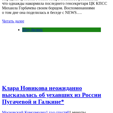
что однажды накормила последнего генсекретаря ЦК КПСС
Михаила Горбачева своим борщом. Воспоминаниями
о том дне она поделилась в беседе с NEWS….
Читать далее
Шоу-бизнес
Клара Новикова неожиданно
высказалась об уехавших из России
Пугачевой и Галкине*
Московский Комсомолец
1 год спустя
0
1 минуты