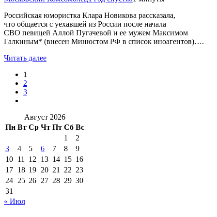
Российская юмористка Клара Новикова рассказала,
что общается с уехавшей из России после начала
СВО певицей Аллой Пугачевой и ее мужем Максимом
Галкиным* (внесен Минюстом РФ в список иноагентов)….
Читать далее
1
2
3
Август 2026
Пн
Вт
Ср
Чт
Пт
Сб
Вс
1
2
3
4
5
6
7
8
9
10
11
12
13
14
15
16
17
18
19
20
21
22
23
24
25
26
27
28
29
30
31
« Июл