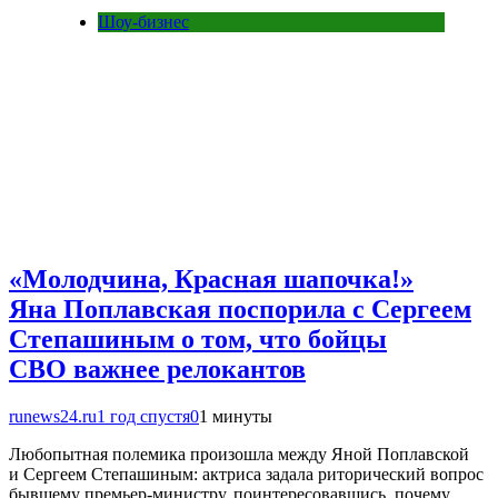
Шоу-бизнес
«Молодчина, Красная шапочка!»
Яна Поплавская поспорила с Сергеем
Степашиным о том, что бойцы
СВО важнее релокантов
runews24.ru
1 год спустя
0
1 минуты
Любопытная полемика произошла между Яной Поплавской
и Сергеем Степашиным: актриса задала риторический вопрос
бывшему премьер-министру, поинтересовавшись, почему