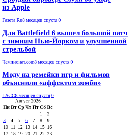
из Apple
Газета.Ru
8 месяцев спустя
0
Для Battlefield 6 вышел большой патч
с зимним Нью-Йорком и улучшенной
стрельбой
Чемпионат.com
8 месяцев спустя
0
Моду на ремейки игр и фильмов
объяснили «аффектом зомби»
ТАСС
8 месяцев спустя
0
Август 2026
Пн
Вт
Ср
Чт
Пт
Сб
Вс
1
2
3
4
5
6
7
8
9
10
11
12
13
14
15
16
17
18
19
20
21
22
23