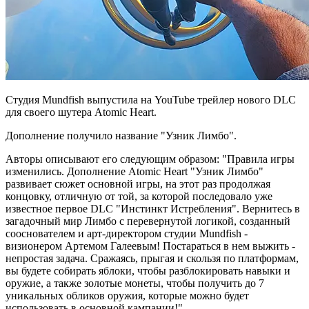
Студия Mundfish выпустила на YouTube трейлер нового DLC
для своего шутера Atomic Heart.
Дополнение получило название "Узник Лимбо".
Авторы описывают его следующим образом: "Правила игры
изменились. Дополнение Atomic Heart "Узник Лимбо"
развивает сюжет основной игры, на этот раз продолжая
концовку, отличную от той, за которой последовало уже
известное первое DLC "Инстинкт Истребления". Вернитесь в
загадочный мир Лимбо с перевернутой логикой, созданный
сооснователем и арт-директором студии Mundfish -
визионером Артемом Галеевым! Постараться в нем выжить -
непростая задача. Сражаясь, прыгая и скользя по платформам,
вы будете собирать яблоки, чтобы разблокировать навыки и
оружие, а также золотые монеты, чтобы получить до 7
уникальных обликов оружия, которые можно будет
использовать в основной кампании!"