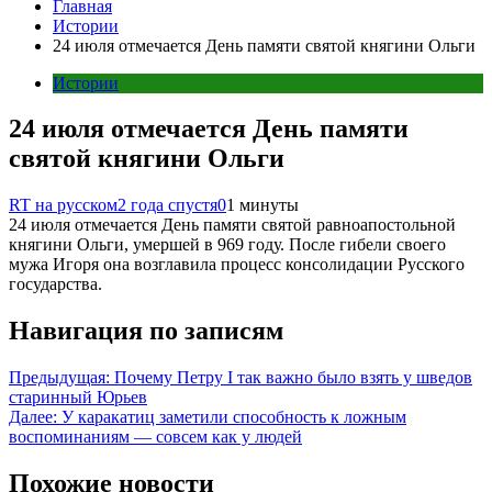
Главная
Истории
24 июля отмечается День памяти святой княгини Ольги
Истории
24 июля отмечается День памяти
святой княгини Ольги
RT на русском
2 года спустя
0
1 минуты
24 июля отмечается День памяти святой равноапостольной
княгини Ольги, умершей в 969 году. После гибели своего
мужа Игоря она возглавила процесс консолидации Русского
государства.
Навигация по записям
Предыдущая:
Почему Петру I так важно было взять у шведов
старинный Юрьев
Далее:
У каракатиц заметили способность к ложным
воспоминаниям — совсем как у людей
Похожие новости