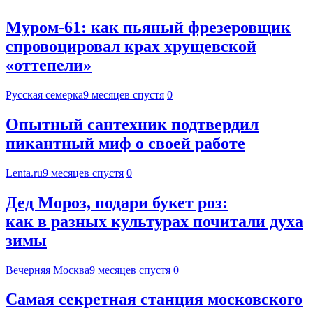
Муром-61: как пьяный фрезеровщик
спровоцировал крах хрущевской
«оттепели»
Русская семерка
9 месяцев спустя
0
Опытный сантехник подтвердил
пикантный миф о своей работе
Lenta.ru
9 месяцев спустя
0
Дед Мороз, подари букет роз:
как в разных культурах почитали духа
зимы
Вечерняя Москва
9 месяцев спустя
0
Самая секретная станция московского