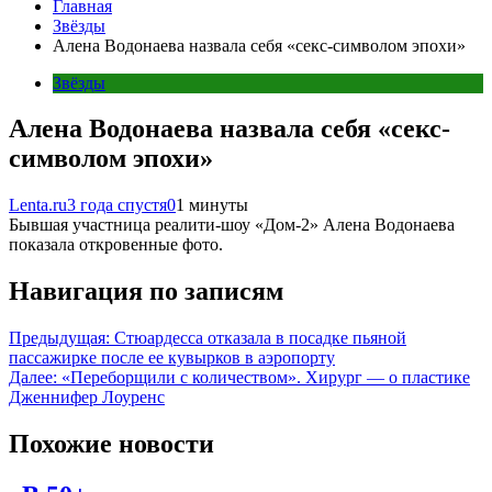
Главная
Звёзды
Алена Водонаева назвала себя «секс-символом эпохи»
Звёзды
Алена Водонаева назвала себя «секс-
символом эпохи»
Lenta.ru
3 года спустя
0
1 минуты
Бывшая участница реалити-шоу «Дом-2» Алена Водонаева
показала откровенные фото.
Навигация по записям
Предыдущая:
Стюардесса отказала в посадке пьяной
пассажирке после ее кувырков в аэропорту
Далее:
«Переборщили с количеством». Хирург — о пластике
Дженнифер Лоуренс
Похожие новости