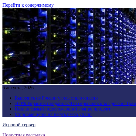
Перейти к содержимому
6 августа, 2026
Вывозить из России уголь стало опасно
«60% Украины продано»: Что скрывалось за сделкой Трам
Назван самый подорожавший в мире продукт
Мировые цены на нефть резко упали
Игровой сервер
Новостная рассылка