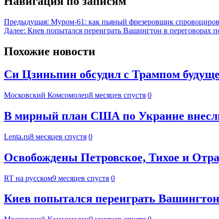
Навигация по записям
Предыдущая:
Муром-61: как пьяный фрезеровщик спровоциров
Далее:
Киев попытался переиграть Вашингтон в переговорах п
Похожие новости
Си Цзиньпин обсудил с Трампом будущ
Московский Комсомолец
8 месяцев спустя
0
В мирный план США по Украине внесли 
Lenta.ru
8 месяцев спустя
0
Освобождены Петровское, Тихое и Отрад
RT на русском
9 месяцев спустя
0
Киев попытался переиграть Вашингтон 