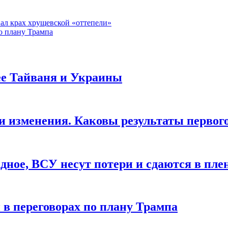
ал крах хрущевской «оттепели»
о плану Трампа
ее Тайваня и Украины
изменения. Каковы результаты первого 
ное, ВСУ несут потери и сдаются в плен
в переговорах по плану Трампа