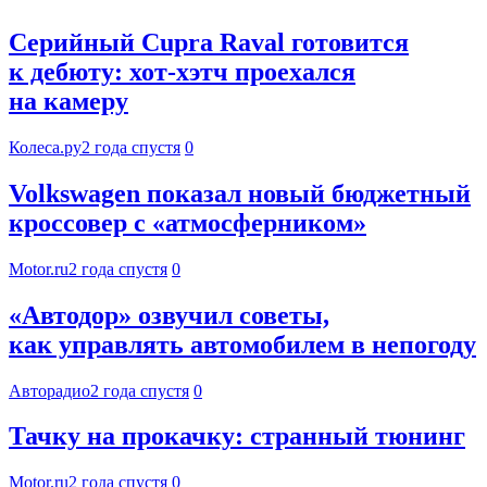
Серийный Cupra Raval готовится
к дебюту: хот-хэтч проехался
на камеру
Колеса.ру
2 года спустя
0
Volkswagen показал новый бюджетный
кроссовер с «атмосферником»
Motor.ru
2 года спустя
0
«Автодор» озвучил советы,
как управлять автомобилем в непогоду
Авторадио
2 года спустя
0
Тачку на прокачку: странный тюнинг
Motor.ru
2 года спустя
0