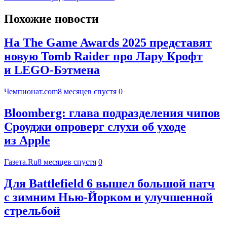
Похожие новости
На The Game Awards 2025 представят
новую Tomb Raider про Лару Крофт
и LEGO-Бэтмена
Чемпионат.com
8 месяцев спустя
0
Bloomberg: глава подразделения чипов
Сроуджи опроверг слухи об уходе
из Apple
Газета.Ru
8 месяцев спустя
0
Для Battlefield 6 вышел большой патч
с зимним Нью-Йорком и улучшенной
стрельбой