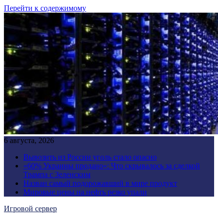
Перейти к содержимому
6 августа, 2026
Вывозить из России уголь стало опасно
«60% Украины продано»: Что скрывалось за сделкой
Трампа с Зеленским
Назван самый подорожавший в мире продукт
Мировые цены на нефть резко упали
Игровой сервер