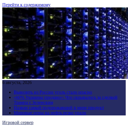
Перейти к содержимому
6 августа, 2026
Вывозить из России уголь стало опасно
«60% Украины продано»: Что скрывалось за сделкой
Трампа с Зеленским
Назван самый подорожавший в мире продукт
Мировые цены на нефть резко упали
Игровой сервер