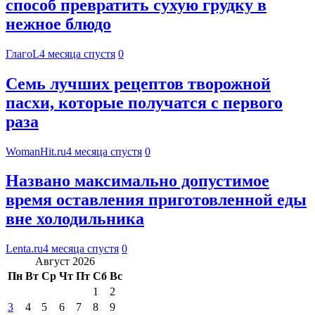
способ превратить сухую грудку в
нежное блюдо
ГлагоL
4 месяца спустя
0
Семь лучших рецептов творожной
пасхи, которые получатся с первого
раза
WomanHit.ru
4 месяца спустя
0
Названо максимально допустимое
время оставления приготовленной еды
вне холодильника
Lenta.ru
4 месяца спустя
0
Август 2026
Пн
Вт
Ср
Чт
Пт
Сб
Вс
1
2
3
4
5
6
7
8
9