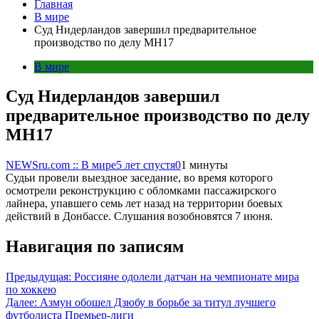
Главная
В мире
Cуд Нидерландов завершил предварительное
производство по делу MH17
В мире
Cуд Нидерландов завершил
предварительное производство по делу
MH17
NEWSru.com :: В мире
5 лет спустя
0
1 минуты
Судьи провели выездное заседание, во время которого
осмотрели реконструкцию с обломками пассажирского
лайнера, упавшего семь лет назад на территории боевых
действий в Донбассе. Слушания возобновятся 7 июня.
Навигация по записям
Предыдущая:
Россияне одолели датчан на чемпионате мира
по хоккею
Далее:
Азмун обошел Дзюбу в борьбе за титул лучшего
футболиста Премьер-лиги