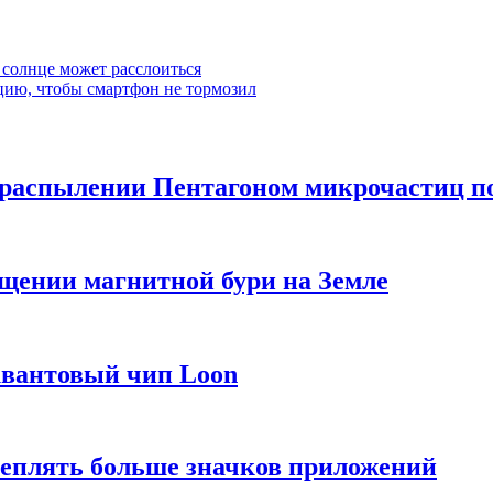
а солнце может расслоиться
ию, чтобы смартфон не тормозил
распылении Пентагоном микрочастиц п
ащении магнитной бури на Земле
квантовый чип Loon
еплять больше значков приложений