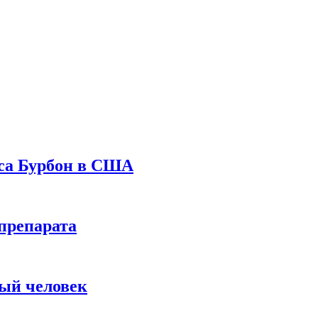
уса Бурбон в США
препарата
вый человек