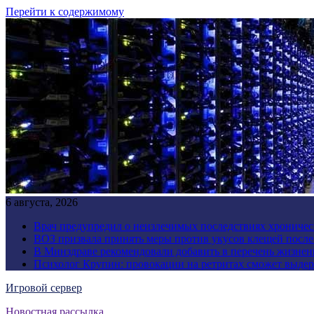
Перейти к содержимому
6 августа, 2026
Врач предупредил о неизлечимых последствиях хроничес
ВОЗ призвала принять меры против укусов клещей посл
В Минздраве рекомендовали добавить в перечень жизнен
Психолог Крупин: провокации на ретритах сможет выдер
Игровой сервер
Новостная рассылка