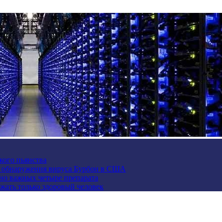
кого пьянства
е обнаружения вируса Бурбон в США
но важных четыре препарата
жать только здоровый человек