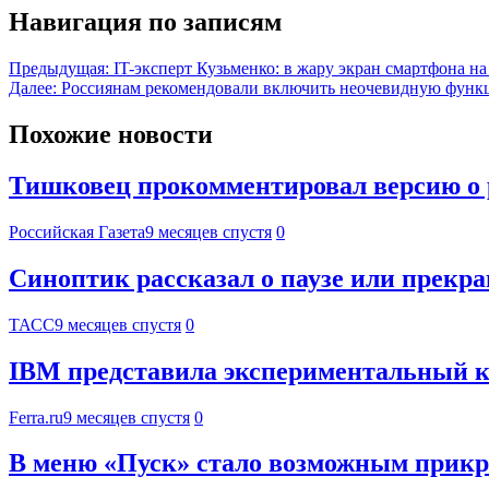
Навигация по записям
Предыдущая:
IT-эксперт Кузьменко: в жару экран смартфона н
Далее:
Россиянам рекомендовали включить неочевидную функц
Похожие новости
Тишковец прокомментировал версию о 
Российская Газета
9 месяцев спустя
0
Синоптик рассказал о паузе или прекр
ТАСС
9 месяцев спустя
0
IBM представила экспериментальный 
Ferra.ru
9 месяцев спустя
0
В меню «Пуск» стало возможным прикр