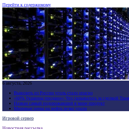
Перейти к содержимому
6 августа, 2026
Вывозить из России уголь стало опасно
«60% Украины продано»: Что скрывалось за сделкой Трам
Назван самый подорожавший в мире продукт
Мировые цены на нефть резко упали
Игровой сервер
Новостная рассылка