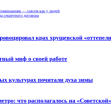
споминаниям — совсем как у людей
а секретного договора
ровоцировал крах хрущевской «оттепел
ный миф о своей работе
зных культурах почитали духа зимы
етро: что располагалось на «Советской