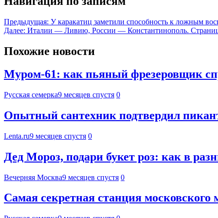
Навигация по записям
Предыдущая:
У каракатиц заметили способность к ложным во
Далее:
Италии — Ливию, России — Константинополь. Страниц
Похожие новости
Муром-61: как пьяный фрезеровщик сп
Русская семерка
9 месяцев спустя
0
Опытный сантехник подтвердил пикант
Lenta.ru
9 месяцев спустя
0
Дед Мороз, подари букет роз: как в ра
Вечерняя Москва
9 месяцев спустя
0
Самая секретная станция московского м