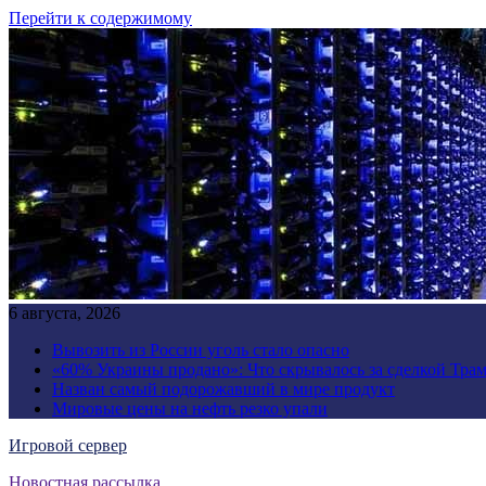
Перейти к содержимому
6 августа, 2026
Вывозить из России уголь стало опасно
«60% Украины продано»: Что скрывалось за сделкой Трам
Назван самый подорожавший в мире продукт
Мировые цены на нефть резко упали
Игровой сервер
Новостная рассылка