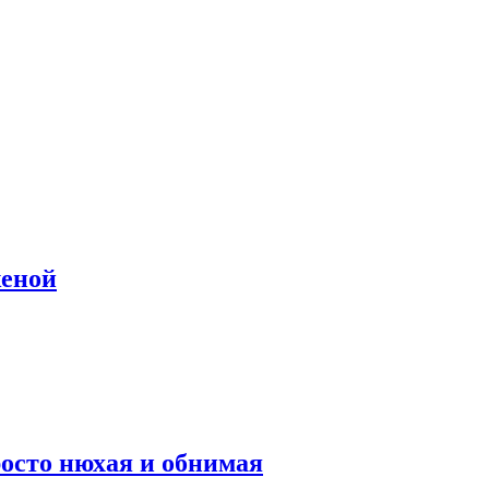
женой
росто нюхая и обнимая