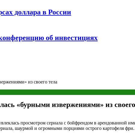
рсах доллара в России
 конференцию об инвестициях
вержениями» из своего тела
лась «бурными извержениями» из своего
ак увлеклась просмотром сериала с бойфрендом в арендованной и
ериала, шаурмой и огромными порциями острого картофеля фри.