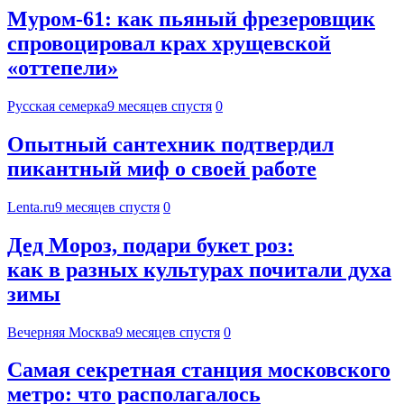
Муром-61: как пьяный фрезеровщик
спровоцировал крах хрущевской
«оттепели»
Русская семерка
9 месяцев спустя
0
Опытный сантехник подтвердил
пикантный миф о своей работе
Lenta.ru
9 месяцев спустя
0
Дед Мороз, подари букет роз:
как в разных культурах почитали духа
зимы
Вечерняя Москва
9 месяцев спустя
0
Самая секретная станция московского
метро: что располагалось