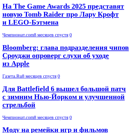
На The Game Awards 2025 представят
новую Tomb Raider про Лару Крофт
и LEGO-Бэтмена
Чемпионат.com
8 месяцев спустя
0
Bloomberg: глава подразделения чипов
Сроуджи опроверг слухи об уходе
из Apple
Газета.Ru
8 месяцев спустя
0
Для Battlefield 6 вышел большой патч
с зимним Нью-Йорком и улучшенной
стрельбой
Чемпионат.com
8 месяцев спустя
0
Моду на ремейки игр и фильмов