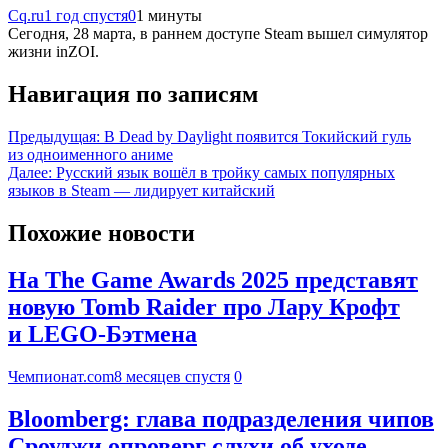
Cq.ru
1 год спустя
0
1 минуты
Сегодня, 28 марта, в раннем доступе Steam вышел симулятор
жизни inZOI.
Навигация по записям
Предыдущая:
В Dead by Daylight появится Токийский гуль
из одноименного аниме
Далее:
Русский язык вошёл в тройку самых популярных
языков в Steam — лидирует китайский
Похожие новости
На The Game Awards 2025 представят
новую Tomb Raider про Лару Крофт
и LEGO-Бэтмена
Чемпионат.com
8 месяцев спустя
0
Bloomberg: глава подразделения чипов
Сроуджи опроверг слухи об уходе