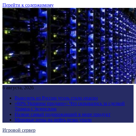
Перейти к содержимому
6 августа, 2026
Вывозить из России уголь стало опасно
«60% Украины продано»: Что скрывалось за сделкой
Трампа с Зеленским
Назван самый подорожавший в мире продукт
Мировые цены на нефть резко упали
Игровой сервер