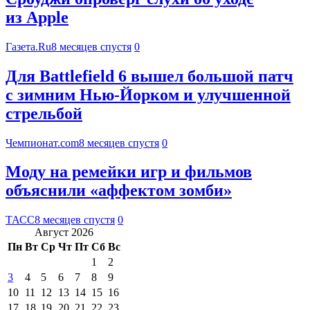
из Apple
Газета.Ru
8 месяцев спустя
0
Для Battlefield 6 вышел большой патч
с зимним Нью-Йорком и улучшенной
стрельбой
Чемпионат.com
8 месяцев спустя
0
Моду на ремейки игр и фильмов
объяснили «аффектом зомби»
ТАСС
8 месяцев спустя
0
Август 2026
Пн
Вт
Ср
Чт
Пт
Сб
Вс
1
2
3
4
5
6
7
8
9
10
11
12
13
14
15
16
17
18
19
20
21
22
23