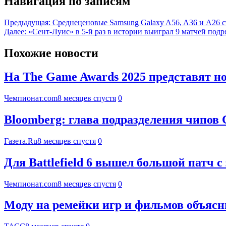
Навигация по записям
Предыдущая:
Среднеценовые Samsung Galaxy A56, A36 и A26 с
Далее:
«Сент-Луис» в 5-й раз в истории выиграл 9 матчей подр
Похожие новости
На The Game Awards 2025 представят 
Чемпионат.com
8 месяцев спустя
0
Bloomberg: глава подразделения чипов С
Газета.Ru
8 месяцев спустя
0
Для Battlefield 6 вышел большой патч
Чемпионат.com
8 месяцев спустя
0
Моду на ремейки игр и фильмов объяс