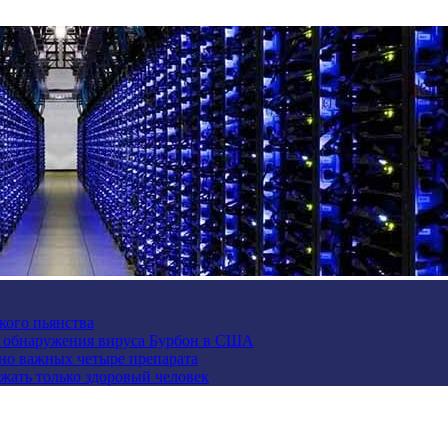
кого пьянства
е обнаружения вируса Бурбон в США
но важных четыре препарата
жать только здоровый человек