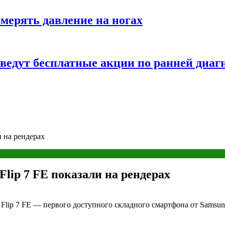
змерять давление на ногах
оведут бесплатные акции по ранней диаг
и на рендерах
lip 7 FE показали на рендерах
lip 7 FE — первого доступного складного смартфона от Samsung 