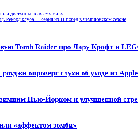
тали доступны по всему миру
яд. Рекорд клуба — серия из 11 побед в чемпионском сезоне
новую Tomb Raider про Лару Крофт и LE
роуджи опроверг слухи об уходе из Apple
 с зимним Нью-Йорком и улучшенной стр
нили «аффектом зомби»