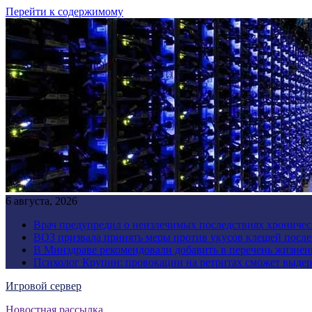
Перейти к содержимому
6 августа, 2026
Врач предупредил о неизлечимых последствиях хроничес
ВОЗ призвала принять меры против укусов клещей посл
В Минздраве рекомендовали добавить в перечень жизнен
Психолог Крупин: провокации на ретритах сможет выдер
Игровой сервер
Новостная рассылка