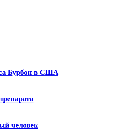
уса Бурбон в США
препарата
вый человек