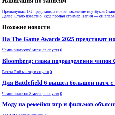
Навигация по записям
Предыдущая:
LG представила новое поколение ноутбуков Gram
Далее:
Стало известно, куда пропал стример Папич — он вперв
Похожие новости
На The Game Awards 2025 представят 
Чемпионат.com
8 месяцев спустя
0
Bloomberg: глава подразделения чипов С
Газета.Ru
8 месяцев спустя
0
Для Battlefield 6 вышел большой патч
Чемпионат.com
8 месяцев спустя
0
Моду на ремейки игр и фильмов объяс