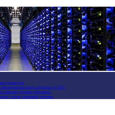
кого пьянства
е обнаружения вируса Бурбон в США
но важных четыре препарата
жать только здоровый человек