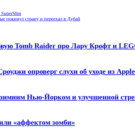
 SuperSlim
ые покинул страну и переехал в Дубай
новую Tomb Raider про Лару Крофт и LE
роуджи опроверг слухи об уходе из Apple
 с зимним Нью-Йорком и улучшенной стр
нили «аффектом зомби»