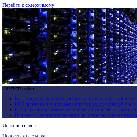
Перейти к содержимому
7 августа, 2026
Врач предупредил о неизлечимых последствиях хроничес
ВОЗ призвала принять меры против укусов клещей посл
В Минздраве рекомендовали добавить в перечень жизнен
Психолог Крупин: провокации на ретритах сможет выдер
Игровой сервер
Новостная рассылка