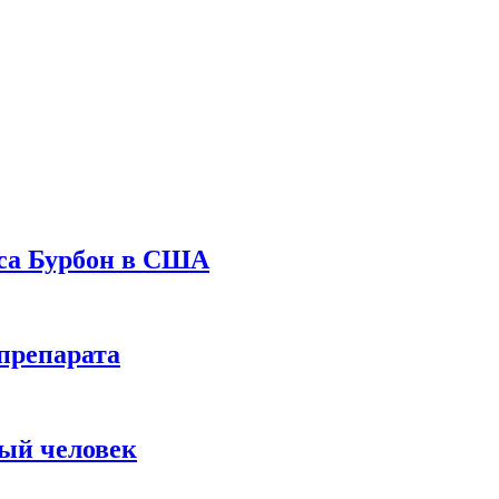
уса Бурбон в США
препарата
вый человек