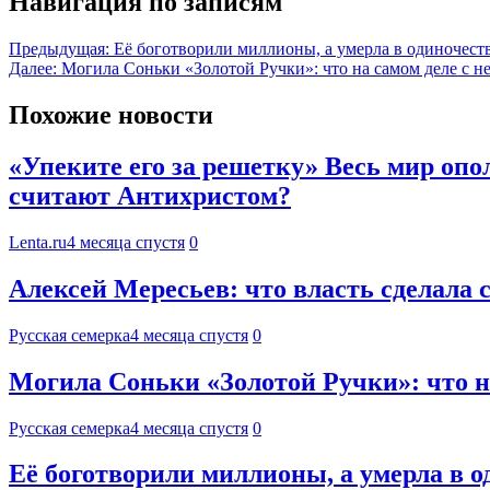
Навигация по записям
Предыдущая:
Её боготворили миллионы, а умерла в одиночест
Далее:
Могила Соньки «Золотой Ручки»: что на самом деле с не
Похожие новости
«Упеките его за решетку» Весь мир опо
считают Антихристом?
Lenta.ru
4 месяца спустя
0
Алексей Мересьев: что власть сделала 
Русская семерка
4 месяца спустя
0
Могила Соньки «Золотой Ручки»: что на
Русская семерка
4 месяца спустя
0
Её боготворили миллионы, а умерла в 