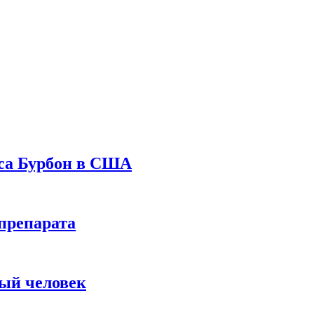
уса Бурбон в США
препарата
вый человек