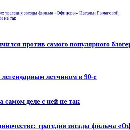
ве: трагедия звезды фильма «Офицеры» Натальи Рычаговой
й не так
лчился против самого популярного блогер
с легендарным летчиком в 90-е
 самом деле с ней не так
одиночестве: трагедия звезды фильма «