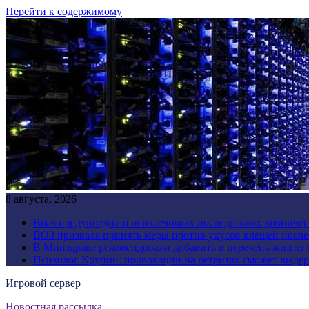
Перейти к содержимому
8 августа, 2026
Врач предупредил о неизлечимых последствиях хроничес
ВОЗ призвала принять меры против укусов клещей посл
В Минздраве рекомендовали добавить в перечень жизнен
Психолог Крупин: провокации на ретритах сможет выдер
Игровой сервер
Новостная рассылка