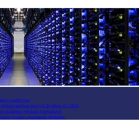
кого пьянства
е обнаружения вируса Бурбон в США
но важных четыре препарата
жать только здоровый человек