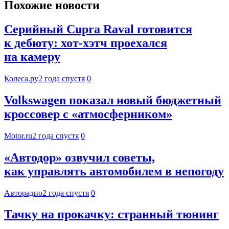
Похожие новости
Серийный Cupra Raval готовится
к дебюту: хот-хэтч проехался
на камеру
Колеса.ру
2 года спустя
0
Volkswagen показал новый бюджетный
кроссовер с «атмосферником»
Motor.ru
2 года спустя
0
«Автодор» озвучил советы,
как управлять автомобилем в непогоду
Авторадио
2 года спустя
0
Тачку на прокачку: странный тюнинг