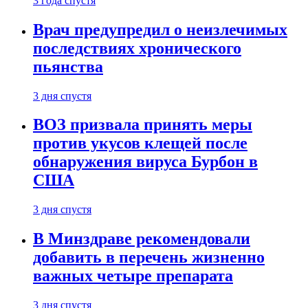
3 года спустя
Врач предупредил о неизлечимых
последствиях хронического
пьянства
3 дня спустя
ВОЗ призвала принять меры
против укусов клещей после
обнаружения вируса Бурбон в
США
3 дня спустя
В Минздраве рекомендовали
добавить в перечень жизненно
важных четыре препарата
3 дня спустя