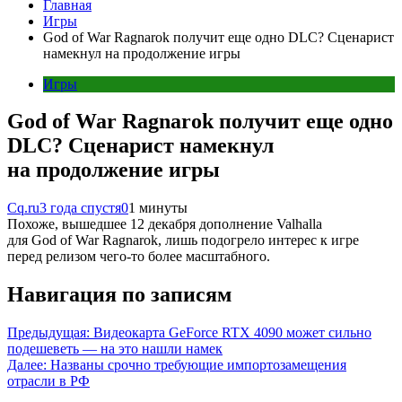
Главная
Игры
God of War Ragnarok получит еще одно DLC? Сценарист
намекнул на продолжение игры
Игры
God of War Ragnarok получит еще одно
DLC? Сценарист намекнул
на продолжение игры
Cq.ru
3 года спустя
0
1 минуты
Похоже, вышедшее 12 декабря дополнение Valhalla
для God of War Ragnarok, лишь подогрело интерес к игре
перед релизом чего-то более масштабного.
Навигация по записям
Предыдущая:
Видеокарта GeForce RTX 4090 может сильно
подешеветь — на это нашли намек
Далее:
Названы срочно требующие импортозамещения
отрасли в РФ