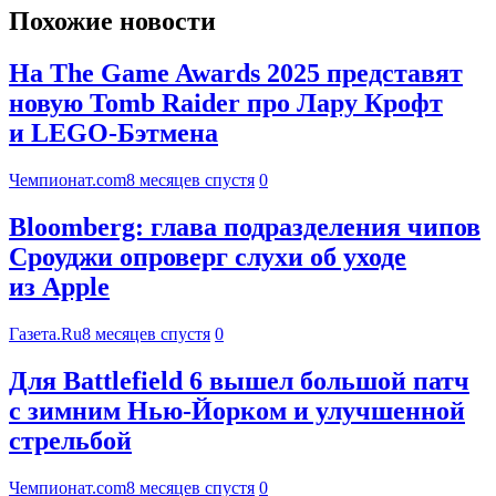
Похожие новости
На The Game Awards 2025 представят
новую Tomb Raider про Лару Крофт
и LEGO-Бэтмена
Чемпионат.com
8 месяцев спустя
0
Bloomberg: глава подразделения чипов
Сроуджи опроверг слухи об уходе
из Apple
Газета.Ru
8 месяцев спустя
0
Для Battlefield 6 вышел большой патч
с зимним Нью-Йорком и улучшенной
стрельбой
Чемпионат.com
8 месяцев спустя
0