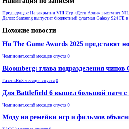
Навигация по записям
Предыдущая:
На закрытии VIII Игр «Дети Азии» выступит N
Далее:
Samsung выпустит бюджетный флагман Galaxy S24 FE в 
Похожие новости
На The Game Awards 2025 представят 
Чемпионат.com
8 месяцев спустя
0
Bloomberg: глава подразделения чипов С
Газета.Ru
8 месяцев спустя
0
Для Battlefield 6 вышел большой патч
Чемпионат.com
8 месяцев спустя
0
Моду на ремейки игр и фильмов объяс