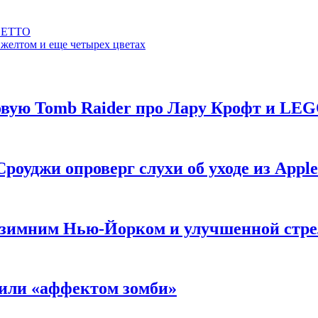
ILETTO
желтом и еще четырех цветах
новую Tomb Raider про Лару Крофт и LE
роуджи опроверг слухи об уходе из Apple
 с зимним Нью-Йорком и улучшенной стр
нили «аффектом зомби»