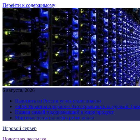
Перейти к содержимому
6 августа, 2026
Вывозить из России уголь стало опасно
«60% Украины продано»: Что скрывалось за сделкой Трам
Назван самый подорожавший в мире продукт
Мировые цены на нефть резко упали
Игровой сервер
Новостная рассылка