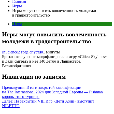
Главная
Игры
Игры могут повысить вовлеченность молодежи
в градостроительство
Игры
Игры могут повысить вовлеченность
молодежи в градостроительство
InScience
2 года спустя
0
1 минуты
Британские ученые модифицировали игру «Cities: Skylines»
и дали сыграть в нее 140 детям в Ланкастере,
Великобритания.
Навигация по записям
Предыдущая:
Итоги закрытой квалификации
на The International 2024 для Западной Европы — Fishman
король этого турнира
Далее:
На закрытии VIII Игр «Дети Азии» выступит
NILETTO