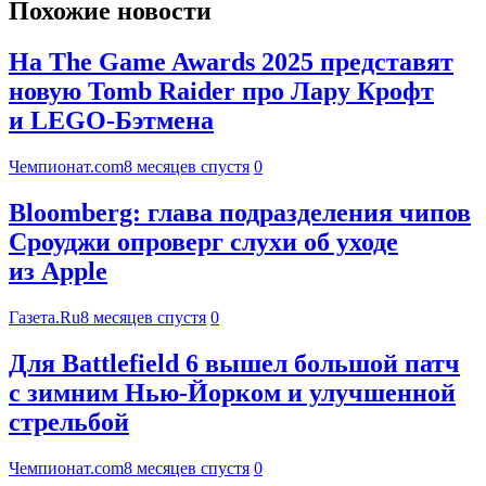
Похожие новости
На The Game Awards 2025 представят
новую Tomb Raider про Лару Крофт
и LEGO-Бэтмена
Чемпионат.com
8 месяцев спустя
0
Bloomberg: глава подразделения чипов
Сроуджи опроверг слухи об уходе
из Apple
Газета.Ru
8 месяцев спустя
0
Для Battlefield 6 вышел большой патч
с зимним Нью-Йорком и улучшенной
стрельбой
Чемпионат.com
8 месяцев спустя
0