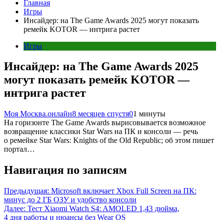
Главная
Игры
Инсайдер: на The Game Awards 2025 могут показать
ремейк KOTOR — интрига растет
Игры
Инсайдер: на The Game Awards 2025
могут показать ремейк KOTOR —
интрига растет
Моя Москва.онлайн
8 месяцев спустя
0
1 минуты
На горизонте The Game Awards вырисовывается возможное
возвращение классики Star Wars на ПК и консоли — речь
о ремейке Star Wars: Knights of the Old Republic; об этом пишет
портал…
Навигация по записям
Предыдущая:
Microsoft включает Xbox Full Screen на ПК:
минус до 2 ГБ ОЗУ и удобство консоли
Далее:
Тест Xiaomi Watch S4: AMOLED 1,43 дюйма,
4 дня работы и нюансы без Wear OS