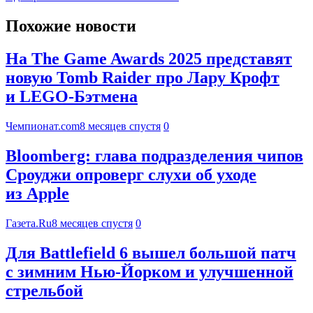
Похожие новости
На The Game Awards 2025 представят
новую Tomb Raider про Лару Крофт
и LEGO-Бэтмена
Чемпионат.com
8 месяцев спустя
0
Bloomberg: глава подразделения чипов
Сроуджи опроверг слухи об уходе
из Apple
Газета.Ru
8 месяцев спустя
0
Для Battlefield 6 вышел большой патч
с зимним Нью-Йорком и улучшенной
стрельбой