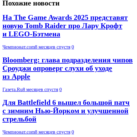
Похожие новости
На The Game Awards 2025 представят
новую Tomb Raider про Лару Крофт
и LEGO-Бэтмена
Чемпионат.com
8 месяцев спустя
0
Bloomberg: глава подразделения чипов
Сроуджи опроверг слухи об уходе
из Apple
Газета.Ru
8 месяцев спустя
0
Для Battlefield 6 вышел большой патч
с зимним Нью-Йорком и улучшенной
стрельбой
Чемпионат.com
8 месяцев спустя
0