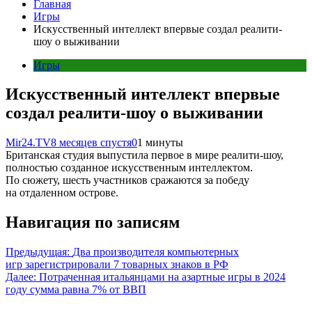
Главная
Игры
Искусственный интеллект впервые создал реалити-
шоу о выживании
Игры
Искусственный интеллект впервые
создал реалити-шоу о выживании
Mir24.TV
8 месяцев спустя
0
1 минуты
Британская студия выпустила первое в мире реалити-шоу,
полностью созданное искусственным интеллектом.
По сюжету, шесть участников сражаются за победу
на отдаленном острове.
Навигация по записям
Предыдущая:
Два производителя компьютерных
игр зарегистрировали 7 товарных знаков в РФ
Далее:
Потраченная итальянцами на азартные игры в 2024
году сумма равна 7% от ВВП