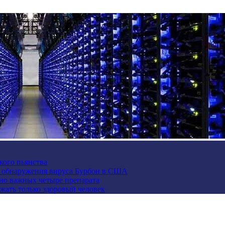
кого пьянства
е обнаружения вируса Бурбон в США
но важных четыре препарата
жать только здоровый человек