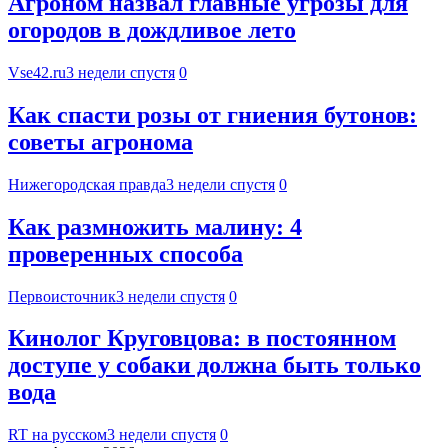
Агроном назвал главные угрозы для
огородов в дождливое лето
Vse42.ru
3 недели спустя
0
Как спасти розы от гниения бутонов:
советы агронома
Нижегородская правда
3 недели спустя
0
Как размножить малину: 4
проверенных способа
Первоисточник
3 недели спустя
0
Кинолог Круговцова: в постоянном
доступе у собаки должна быть только
вода
RT на русском
3 недели спустя
0