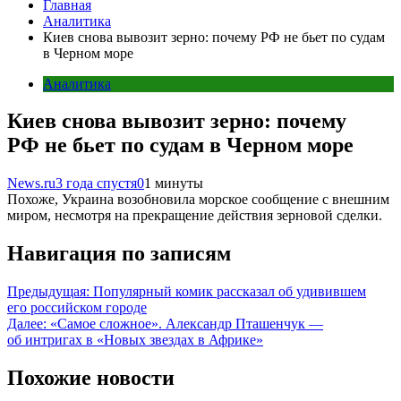
Главная
Аналитика
Киев снова вывозит зерно: почему РФ не бьет по судам
в Черном море
Аналитика
Киев снова вывозит зерно: почему
РФ не бьет по судам в Черном море
News.ru
3 года спустя
0
1 минуты
Похоже, Украина возобновила морское сообщение с внешним
миром, несмотря на прекращение действия зерновой сделки.
Навигация по записям
Предыдущая:
Популярный комик рассказал об удивившем
его российском городе
Далее:
«Самое сложное». Александр Пташенчук —
об интригах в «Новых звездах в Африке»
Похожие новости