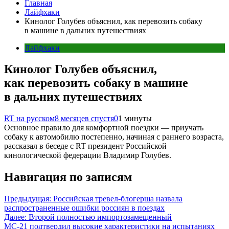
Главная
Лайфхаки
Кинолог Голубев объяснил, как перевозить собаку
в машине в дальних путешествиях
Лайфхаки
Кинолог Голубев объяснил,
как перевозить собаку в машине
в дальних путешествиях
RT на русском
8 месяцев спустя
0
1 минуты
Основное правило для комфортной поездки — приучать
собаку к автомобилю постепенно, начиная с раннего возраста,
рассказал в беседе с RT президент Российской
кинологической федерации Владимир Голубев.
Навигация по записям
Предыдущая:
Российская тревел-блогерша назвала
распространенные ошибки россиян в поездах
Далее:
Второй полностью импортозамещенный
МС-21 подтвердил высокие характеристики на испытаниях