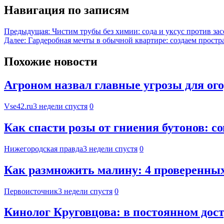
Навигация по записям
Предыдущая:
Чистим трубы без химии: сода и уксус против за
Далее:
Гардеробная мечты в обычной квартире: создаем простр
Похожие новости
Агроном назвал главные угрозы для ого
Vse42.ru
3 недели спустя
0
Как спасти розы от гниения бутонов: с
Нижегородская правда
3 недели спустя
0
Как размножить малину: 4 проверенных
Первоисточник
3 недели спустя
0
Кинолог Круговцова: в постоянном дост