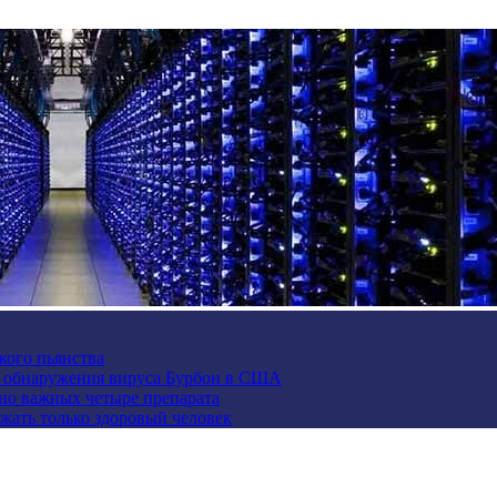
кого пьянства
е обнаружения вируса Бурбон в США
но важных четыре препарата
жать только здоровый человек