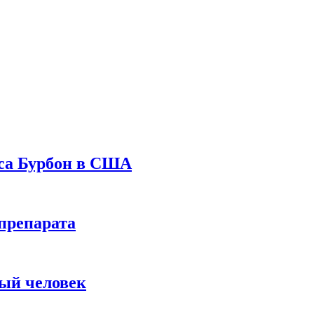
уса Бурбон в США
препарата
вый человек