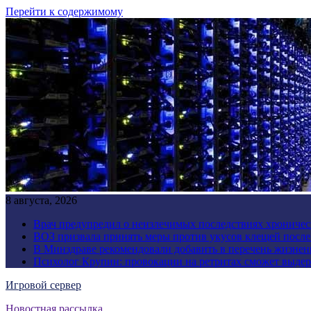
Перейти к содержимому
8 августа, 2026
Врач предупредил о неизлечимых последствиях хроничес
ВОЗ призвала принять меры против укусов клещей посл
В Минздраве рекомендовали добавить в перечень жизнен
Психолог Крупин: провокации на ретритах сможет выдер
Игровой сервер
Новостная рассылка