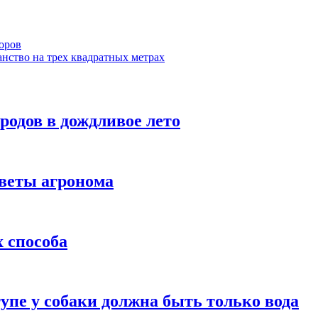
соров
анство на трех квадратных метрах
родов в дождливое лето
оветы агронома
 способа
упе у собаки должна быть только вода