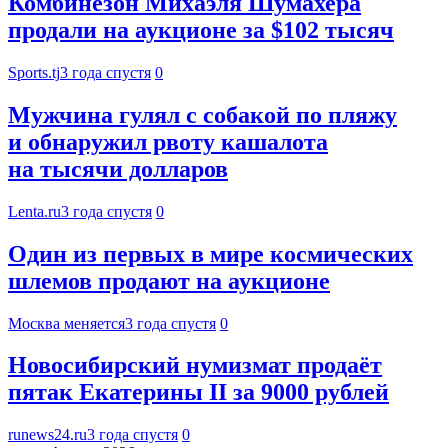
Комбинезон Михаэля Шумахера
продали на аукционе за $102 тысяч
Sports.tj
3 года спустя
0
Мужчина гулял с собакой по пляжу
и обнаружил рвоту кашалота
на тысячи долларов
Lenta.ru
3 года спустя
0
Один из первых в мире космических
шлемов продают на аукционе
Москва меняется
3 года спустя
0
Новосибирский нумизмат продаёт
пятак Екатерины II за 9000 рублей
runews24.ru
3 года спустя
0