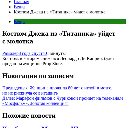
Главная
Вещи
Костюм Джека из «Титаника» уйдет с молотка
Вещи
Костюм Джека из «Титаника» уйдет
с молотка
Рамблер
3 года спустя
0
1 минуты
Костюм, в котором снимался Леонардо Ди Каприо, будет
продан на аукционе Prop Store.
Навигация по записям
Предыдущая:
Женщина прожила 80 лет с иглой в мозге,
но не рискнула ее вытащить
Далее:
Марафон фильмов с Чуриковой пройдет на телеканале
«Мосфильм». Золотая коллекция”
Похожие новости