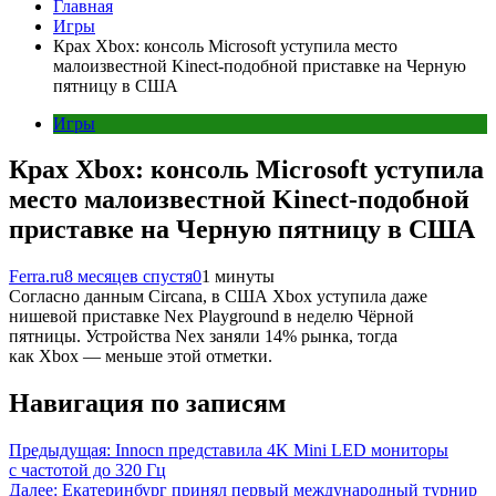
Главная
Игры
Крах Xbox: консоль Microsoft уступила место
малоизвестной Kinect-подобной приставке на Черную
пятницу в США
Игры
Крах Xbox: консоль Microsoft уступила
место малоизвестной Kinect-подобной
приставке на Черную пятницу в США
Ferra.ru
8 месяцев спустя
0
1 минуты
Согласно данным Circana, в США Xbox уступила даже
нишевой приставке Nex Playground в неделю Чёрной
пятницы. Устройства Nex заняли 14% рынка, тогда
как Xbox — меньше этой отметки.
Навигация по записям
Предыдущая:
Innocn представила 4K Mini LED мониторы
с частотой до 320 Гц
Далее:
Екатеринбург принял первый международный турнир