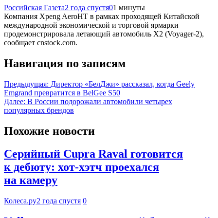
Российская Газета
2 года спустя
0
1 минуты
Компания Xpeng AeroHT в рамках проходящей Китайской
международной экономической и торговой ярмарки
продемонстрировала летающий автомобиль X2 (Voyager-2),
сообщает cnstock.com.
Навигация по записям
Предыдущая:
Директор «БелДжи» рассказал, когда Geely
Emgrand превратится в BelGee S50
Далее:
В России подорожали автомобили четырех
популярных брендов
Похожие новости
Серийный Cupra Raval готовится
к дебюту: хот-хэтч проехался
на камеру
Колеса.ру
2 года спустя
0