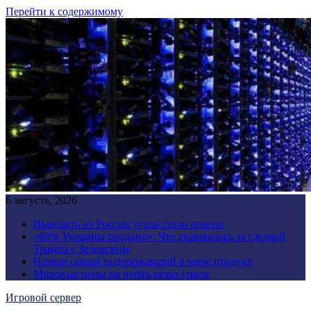
Перейти к содержимому
6 августа, 2026
Вывозить из России уголь стало опасно
«60% Украины продано»: Что скрывалось за сделкой
Трампа с Зеленским
Назван самый подорожавший в мире продукт
Мировые цены на нефть резко упали
Игровой сервер