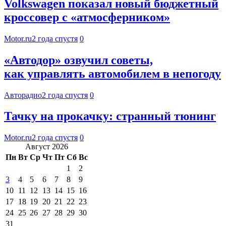
Volkswagen показал новый бюджетный
кроссовер с «атмосферником»
Motor.ru
2 года спустя
0
«Автодор» озвучил советы,
как управлять автомобилем в непогоду
Авторадио
2 года спустя
0
Тачку на прокачку: странный тюнинг
Motor.ru
2 года спустя
0
Август 2026
Пн
Вт
Ср
Чт
Пт
Сб
Вс
1
2
3
4
5
6
7
8
9
10
11
12
13
14
15
16
17
18
19
20
21
22
23
24
25
26
27
28
29
30
31