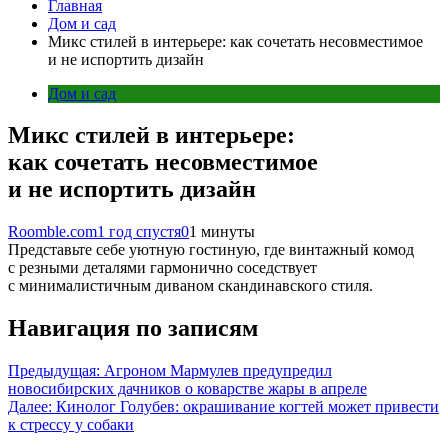
Главная
Дом и сад
Микс стилей в интерьере: как сочетать несовместимое
и не испортить дизайн
Дом и сад
Микс стилей в интерьере:
как сочетать несовместимое
и не испортить дизайн
Roomble.com
1 год спустя
0
1 минуты
Представьте себе уютную гостиную, где винтажный комод
с резными деталями гармонично соседствует
с минималистичным диваном скандинавского стиля.
Навигация по записям
Предыдущая:
Агроном Мармулев предупредил
новосибирских дачников о коварстве жары в апреле
Далее:
Кинолог Голубев: окрашивание когтей может привести
к стрессу у собаки