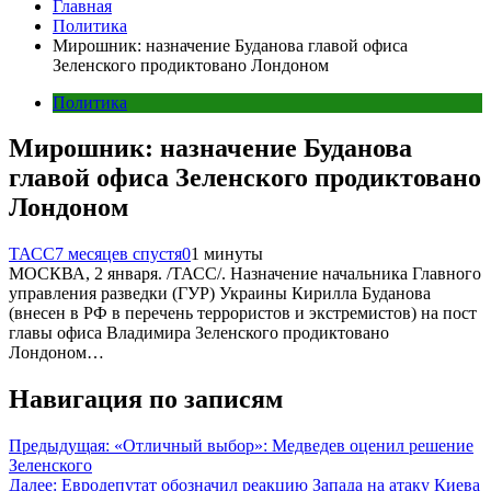
Главная
Политика
Мирошник: назначение Буданова главой офиса
Зеленского продиктовано Лондоном
Политика
Мирошник: назначение Буданова
главой офиса Зеленского продиктовано
Лондоном
ТАСС
7 месяцев спустя
0
1 минуты
МОСКВА, 2 января. /ТАСС/. Назначение начальника Главного
управления разведки (ГУР) Украины Кирилла Буданова
(внесен в РФ в перечень террористов и экстремистов) на пост
главы офиса Владимира Зеленского продиктовано
Лондоном…
Навигация по записям
Предыдущая:
«Отличный выбор»: Медведев оценил решение
Зеленского
Далее:
Евродепутат обозначил реакцию Запада на атаку Киева