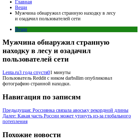
Главная
Вещи
Мужчина обнаружил странную находку в лесу
и озадачил пользователей сети
Вещи
Мужчина обнаружил странную
находку в лесу и озадачил
пользователей сети
Lenta.ru
3 года спустя
0
1 минуты
Пользователь Reddit с ником darbsllim опубликовал
фотографию странной находки.
Навигация по записям
Предыдущая:
Россиянка связала авоську рекордной длины
Далее:
Какая часть России может утонуть из-за глобального
потепления
Похожие новости