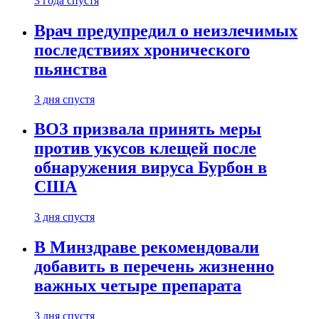
3 года спустя
Врач предупредил о неизлечимых
последствиях хронического
пьянства
3 дня спустя
ВОЗ призвала принять меры
против укусов клещей после
обнаружения вируса Бурбон в
США
3 дня спустя
В Минздраве рекомендовали
добавить в перечень жизненно
важных четыре препарата
3 дня спустя