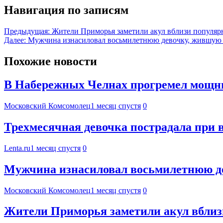
Навигация по записям
Предыдущая:
Жители Приморья заметили акул вблизи популярн
Далее:
Мужчина изнасиловал восьмилетнюю девочку, жившую 
Похожие новости
В Набережных Челнах прогремел мощн
Московский Комсомолец
1 месяц спустя
0
Трехмесячная девочка пострадала при 
Lenta.ru
1 месяц спустя
0
Мужчина изнасиловал восьмилетнюю де
Московский Комсомолец
1 месяц спустя
0
Жители Приморья заметили акул вблизи