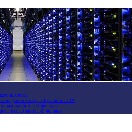
кого пьянства
е обнаружения вируса Бурбон в США
но важных четыре препарата
жать только здоровый человек