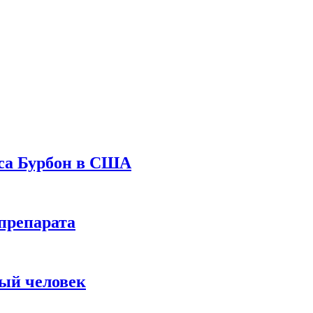
уса Бурбон в США
препарата
вый человек