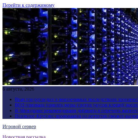
Перейти к содержимому
6 августа, 2026
Врач предупредил о неизлечимых последствиях хроничес
ВОЗ призвала принять меры против укусов клещей посл
В Минздраве рекомендовали добавить в перечень жизнен
Психолог Крупин: провокации на ретритах сможет выдер
Игровой сервер
Новостная рассылка