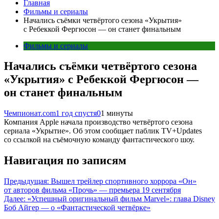
Главная
Фильмы и сериалы
Начались съёмки четвёртого сезона «Укрытия»
с Ребеккой Фергюсон — он станет финальным
Фильмы и сериалы
Начались съёмки четвёртого сезона
«Укрытия» с Ребеккой Фергюсон —
он станет финальным
Чемпионат.com
1 год спустя
0
1 минуты
Компания Apple начала производство четвёртого сезона
сериала «Укрытие». Об этом сообщает паблик TV+Updates
со ссылкой на съёмочную команду фантастического шоу.
Навигация по записям
Предыдущая:
Вышел трейлер спортивного хоррора «Он»
от авторов фильма «Прочь» — премьера 19 сентября
Далее:
«Успешный оригинальный фильм Marvel»: глава Disney
Боб Айгер — о «Фантастической четвёрке»