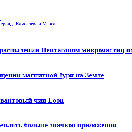
ь
стероида Камоалева и Марса
распылении Пентагоном микрочастиц п
ащении магнитной бури на Земле
квантовый чип Loon
еплять больше значков приложений