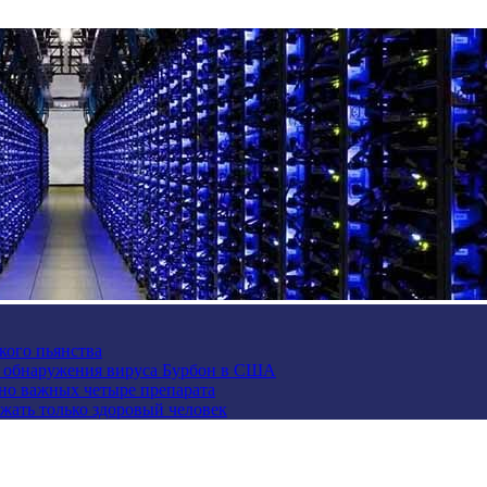
кого пьянства
е обнаружения вируса Бурбон в США
но важных четыре препарата
жать только здоровый человек