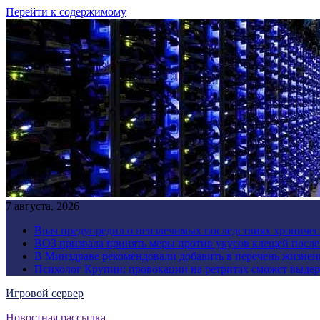
Перейти к содержимому
7 августа, 2026
Врач предупредил о неизлечимых последствиях хроничес
ВОЗ призвала принять меры против укусов клещей посл
В Минздраве рекомендовали добавить в перечень жизнен
Психолог Крупин: провокации на ретритах сможет выдер
Игровой сервер
Новостная рассылка