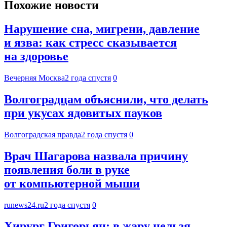
Похожие новости
Нарушение сна, мигрени, давление
и язва: как стресс сказывается
на здоровье
Вечерняя Москва
2 года спустя
0
Волгоградцам объяснили, что делать
при укусах ядовитых пауков
Волгоградская правда
2 года спустя
0
Врач Шагарова назвала причину
появления боли в руке
от компьютерной мыши
runews24.ru
2 года спустя
0
Хирург Григорьян: в жару нельзя