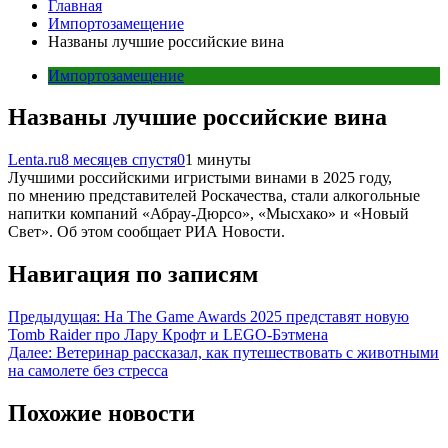
Главная
Импортозамещение
Названы лучшие российские вина
Импортозамещение
Названы лучшие российские вина
Lenta.ru
8 месяцев спустя
0
1 минуты
Лучшими российскими игристыми винами в 2025 году,
по мнению представителей Роскачества, стали алкогольные
напитки компаний «Абрау-Дюрсо», «Мысхако» и «Новый
Свет». Об этом сообщает РИА Новости.
Навигация по записям
Предыдущая:
На The Game Awards 2025 представят новую
Tomb Raider про Лару Крофт и LEGO-Бэтмена
Далее:
Ветеринар рассказал, как путешествовать с животными
на самолете без стресса
Похожие новости