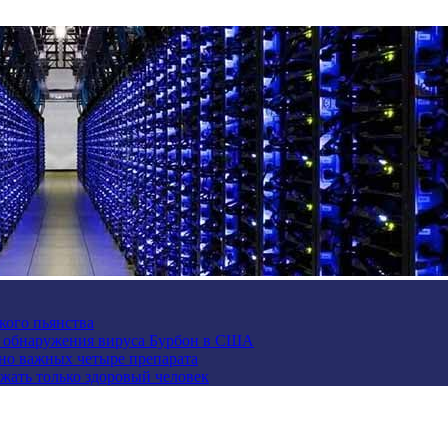
кого пьянства
е обнаружения вируса Бурбон в США
но важных четыре препарата
жать только здоровый человек