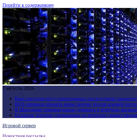
Перейти к содержимому
7 августа, 2026
Врач предупредил о неизлечимых последствиях хроничес
ВОЗ призвала принять меры против укусов клещей посл
В Минздраве рекомендовали добавить в перечень жизнен
Психолог Крупин: провокации на ретритах сможет выдер
Игровой сервер
Новостная рассылка