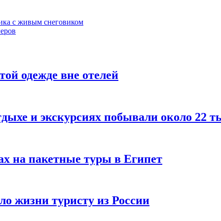
ика с живым снеговиком
геров
той одежде вне отелей
тдыхе и экскурсиях побывали около 22 т
ах на пакетные туры в Египет
ило жизни туристу из России