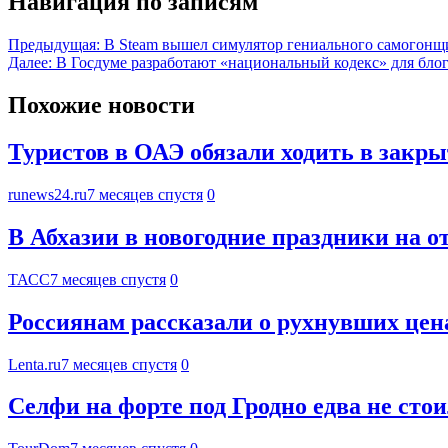
Навигация по записям
Предыдущая:
В Steam вышел симулятор гениального самогонщ
Далее:
В Госдуме разработают «национальный кодекс» для бло
Похожие новости
Туристов в ОАЭ обязали ходить в закры
runews24.ru
7 месяцев спустя
0
В Абхазии в новогодние праздники на о
ТАСС
7 месяцев спустя
0
Россиянам рассказали о рухнувших цен
Lenta.ru
7 месяцев спустя
0
Селфи на форте под Гродно едва не сто