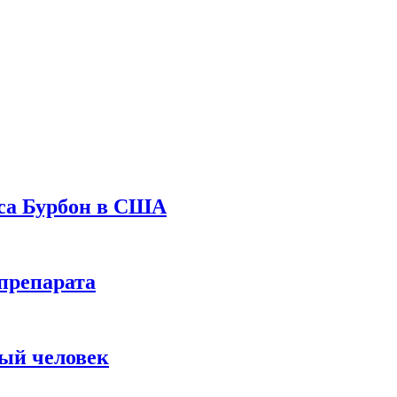
уса Бурбон в США
препарата
вый человек