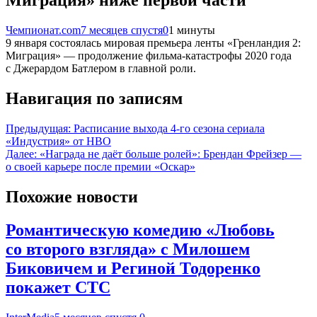
Миграция» ниже первой части
Чемпионат.com
7 месяцев спустя
0
1 минуты
9 января состоялась мировая премьера ленты «Гренландия 2:
Миграция» — продолжение фильма-катастрофы 2020 года
с Джерардом Батлером в главной роли.
Навигация по записям
Предыдущая:
Расписание выхода 4-го сезона сериала
«Индустрия» от HBO
Далее:
«Награда не даёт больше ролей»: Брендан Фрейзер —
о своей карьере после премии «Оскар»
Похожие новости
Романтическую комедию «Любовь
со второго взгляда» с Милошем
Биковичем и Региной Тодоренко
покажет СТС