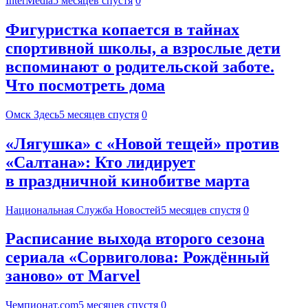
InterMedia
5 месяцев спустя
0
Фигуристка копается в тайнах
спортивной школы, а взрослые дети
вспоминают о родительской заботе.
Что посмотреть дома
Омск Здесь
5 месяцев спустя
0
«Лягушка» с «Новой тещей» против
«Салтана»: Кто лидирует
в праздничной кинобитве марта
Национальная Служба Новостей
5 месяцев спустя
0
Расписание выхода второго сезона
сериала «Сорвиголова: Рождённый
заново» от Marvel
Чемпионат.com
5 месяцев спустя
0