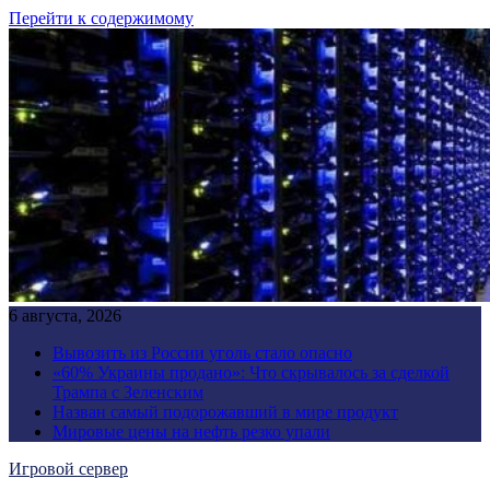
Перейти к содержимому
6 августа, 2026
Вывозить из России уголь стало опасно
«60% Украины продано»: Что скрывалось за сделкой
Трампа с Зеленским
Назван самый подорожавший в мире продукт
Мировые цены на нефть резко упали
Игровой сервер