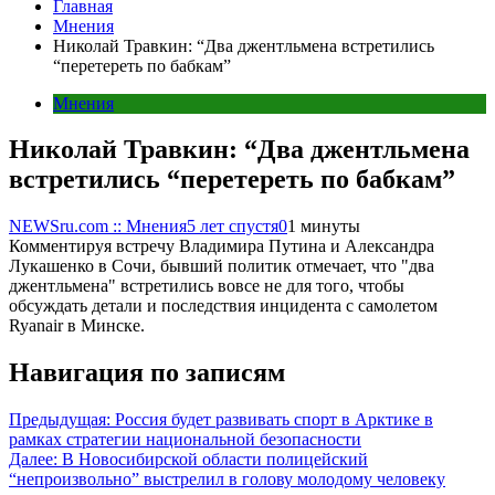
Главная
Мнения
Николай Травкин: “Два джентльмена встретились
“перетереть по бабкам”
Мнения
Николай Травкин: “Два джентльмена
встретились “перетереть по бабкам”
NEWSru.com :: Мнения
5 лет спустя
0
1 минуты
Комментируя встречу Владимира Путина и Александра
Лукашенко в Сочи, бывший политик отмечает, что "два
джентльмена" встретились вовсе не для того, чтобы
обсуждать детали и последствия инцидента с самолетом
Ryanair в Минске.
Навигация по записям
Предыдущая:
Россия будет развивать спорт в Арктике в
рамках стратегии национальной безопасности
Далее:
В Новосибирской области полицейский
“непроизвольно” выстрелил в голову молодому человеку