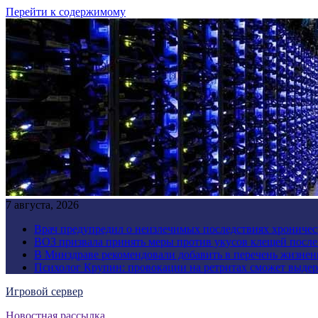
Перейти к содержимому
7 августа, 2026
Врач предупредил о неизлечимых последствиях хроничес
ВОЗ призвала принять меры против укусов клещей посл
В Минздраве рекомендовали добавить в перечень жизнен
Психолог Крупин: провокации на ретритах сможет выдер
Игровой сервер
Новостная рассылка