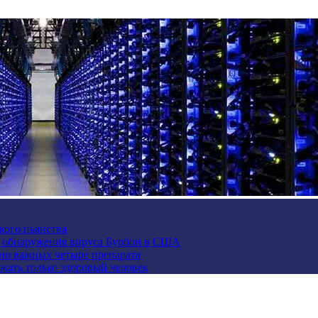
кого пьянства
е обнаружения вируса Бурбон в США
но важных четыре препарата
жать только здоровый человек