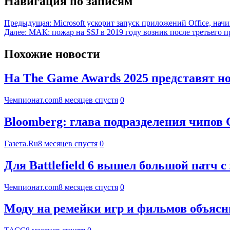
Навигация по записям
Предыдущая:
Microsoft ускорит запуск приложений Office, нач
Далее:
МАК: пожар на SSJ в 2019 году возник после третьего
Похожие новости
На The Game Awards 2025 представят 
Чемпионат.com
8 месяцев спустя
0
Bloomberg: глава подразделения чипов С
Газета.Ru
8 месяцев спустя
0
Для Battlefield 6 вышел большой патч
Чемпионат.com
8 месяцев спустя
0
Моду на ремейки игр и фильмов объяс