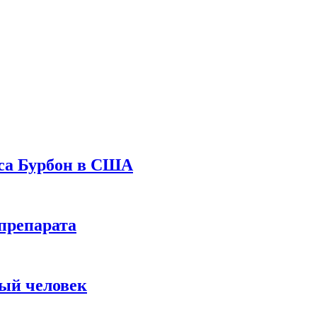
уса Бурбон в США
препарата
вый человек