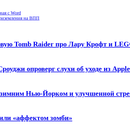
иная с Word
 приземления на ВПП
новую Tomb Raider про Лару Крофт и LE
роуджи опроверг слухи об уходе из Apple
 с зимним Нью-Йорком и улучшенной стр
нили «аффектом зомби»