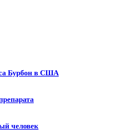
уса Бурбон в США
препарата
вый человек