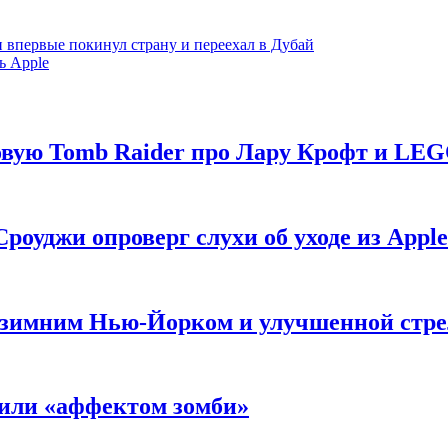
 впервые покинул страну и переехал в Дубай
ь Apple
новую Tomb Raider про Лару Крофт и LE
роуджи опроверг слухи об уходе из Apple
 с зимним Нью-Йорком и улучшенной стр
нили «аффектом зомби»