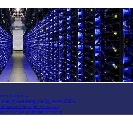
кого пьянства
е обнаружения вируса Бурбон в США
но важных четыре препарата
жать только здоровый человек