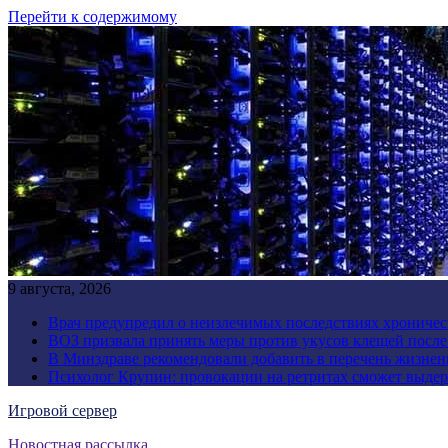
Перейти к содержимому
9 августа, 2026
Врач предупредил о неизлечимых последствиях хроничес
ВОЗ призвала принять меры против укусов клещей посл
В Минздраве рекомендовали добавить в перечень жизнен
Психолог Крупин: провокации на ретритах сможет выдер
Игровой сервер
Новостная рассылка