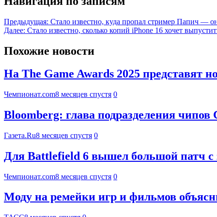
Навигация по записям
Предыдущая:
Стало известно, куда пропал стример Папич — он
Далее:
Стало известно, сколько копий iPhone 16 хочет выпустит
Похожие новости
На The Game Awards 2025 представят 
Чемпионат.com
8 месяцев спустя
0
Bloomberg: глава подразделения чипов С
Газета.Ru
8 месяцев спустя
0
Для Battlefield 6 вышел большой патч
Чемпионат.com
8 месяцев спустя
0
Моду на ремейки игр и фильмов объяс