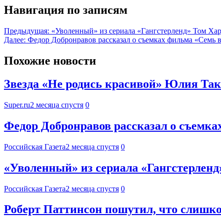
Навигация по записям
Предыдущая:
«Уволенный» из сериала «Гангстерленд» Том Хард
Далее:
Федор Добронравов рассказал о съемках фильма «Семь в
Похожие новости
Звезда «Не родись красивой» Юлия Такш
Super.ru
2 месяца спустя
0
Федор Добронравов рассказал о съемках
Российская Газета
2 месяца спустя
0
«Уволенный» из сериала «Гангстерленд»
Российская Газета
2 месяца спустя
0
Роберт Паттинсон пошутил, что слишко