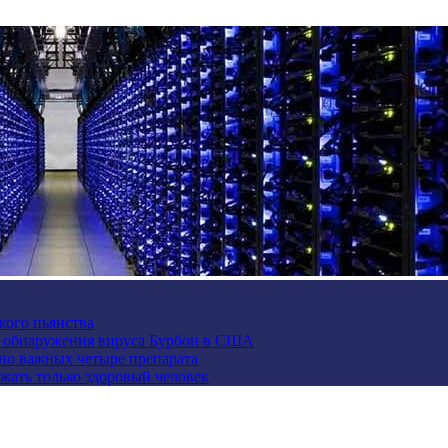
кого пьянства
е обнаружения вируса Бурбон в США
но важных четыре препарата
жать только здоровый человек