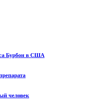
уса Бурбон в США
препарата
вый человек