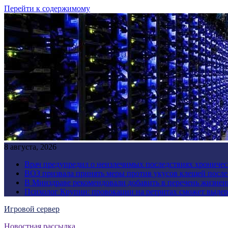
Перейти к содержимому
8 августа, 2026
Врач предупредил о неизлечимых последствиях хроничес
ВОЗ призвала принять меры против укусов клещей посл
В Минздраве рекомендовали добавить в перечень жизнен
Психолог Крупин: провокации на ретритах сможет выдер
Игровой сервер
Новостная рассылка