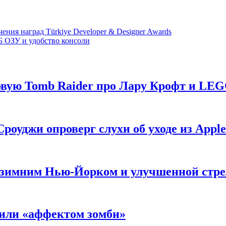
ния наград Türkiye Developer & Designer Awards
ГБ ОЗУ и удобство консоли
новую Tomb Raider про Лару Крофт и LE
роуджи опроверг слухи об уходе из Apple
 с зимним Нью-Йорком и улучшенной стр
нили «аффектом зомби»