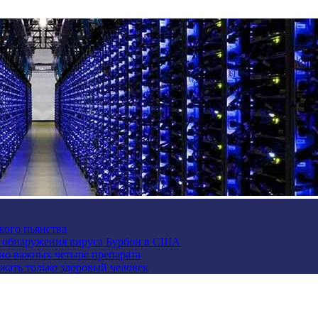
кого пьянства
е обнаружения вируса Бурбон в США
но важных четыре препарата
жать только здоровый человек