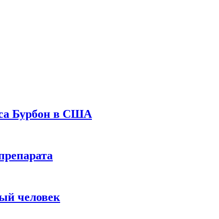
уса Бурбон в США
препарата
вый человек