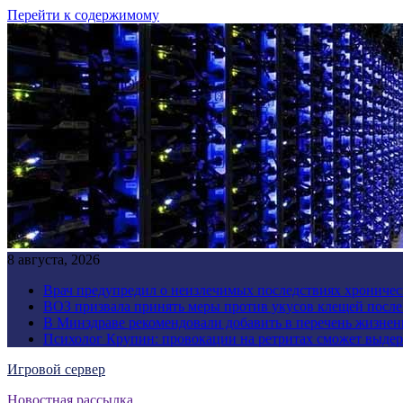
Перейти к содержимому
8 августа, 2026
Врач предупредил о неизлечимых последствиях хроничес
ВОЗ призвала принять меры против укусов клещей посл
В Минздраве рекомендовали добавить в перечень жизнен
Психолог Крупин: провокации на ретритах сможет выдер
Игровой сервер
Новостная рассылка