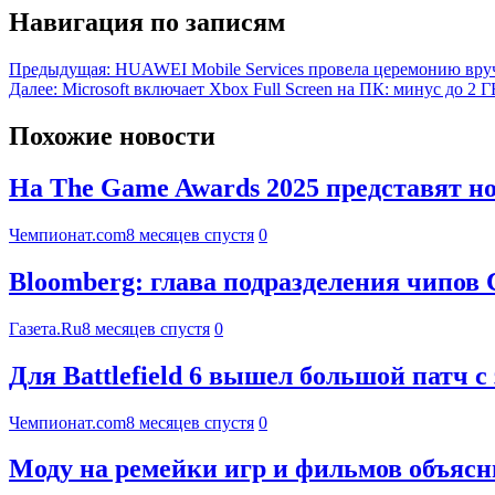
Навигация по записям
Предыдущая:
HUAWEI Mobile Services провела церемонию вруче
Далее:
Microsoft включает Xbox Full Screen на ПК: минус до 2 
Похожие новости
На The Game Awards 2025 представят 
Чемпионат.com
8 месяцев спустя
0
Bloomberg: глава подразделения чипов С
Газета.Ru
8 месяцев спустя
0
Для Battlefield 6 вышел большой патч
Чемпионат.com
8 месяцев спустя
0
Моду на ремейки игр и фильмов объяс